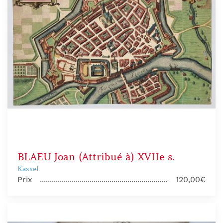
BLAEU Joan (Attribué à) XVIIe s.
Kassel
Prix
120,00€