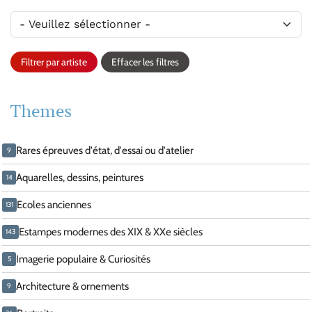
Filtrer par artiste
Effacer les filtres
Themes
Rares épreuves d'état, d'essai ou d'atelier
9
Aquarelles, dessins, peintures
14
Ecoles anciennes
131
Estampes modernes des XIX & XXe siècles
143
Imagerie populaire & Curiosités
5
Architecture & ornements
9