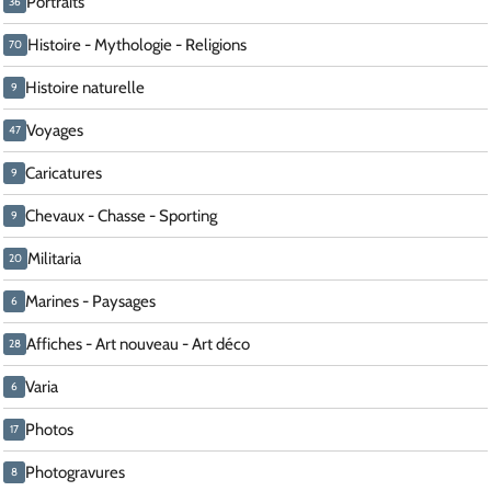
Portraits
36
Histoire - Mythologie - Religions
70
Histoire naturelle
9
Voyages
47
Caricatures
9
Chevaux - Chasse - Sporting
9
Militaria
20
Marines - Paysages
6
Affiches - Art nouveau - Art déco
28
Varia
6
Photos
17
Photogravures
8