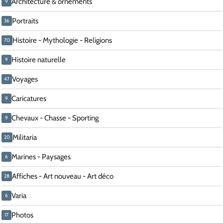
Architecture & ornements
9
Portraits
36
Histoire - Mythologie - Religions
70
Histoire naturelle
9
Voyages
47
Caricatures
9
Chevaux - Chasse - Sporting
9
Militaria
20
Marines - Paysages
6
Affiches - Art nouveau - Art déco
28
Varia
6
Photos
17