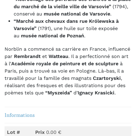
du marché de la vieille ville de Varsovie”
(1794),
conservé au
musée national de Varsovie
.
“Marché aux chevaux dans rue Królewska à
Varsovie”
(1791), une huile sur toile exposée
au
musée national de Poznań
.
Norblin a commencé sa carrière en France, influencé
par
Rembrandt
et
Watteau
. Il a perfectionné son art
à l’
Académie royale de peinture et de sculpture
à
Paris, puis a trouvé sa voie en Pologne. Là-bas, il a
travaillé pour la famille des magnats
Czartoryski
,
réalisant des fresques et des illustrations pour des
poèmes tels que
“Myszeida”
d’
Ignacy Krasicki
.
Informations
Lot #
Prix
0.00 €